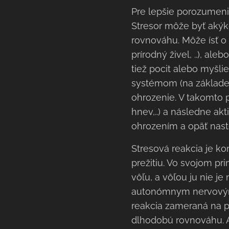
Pre lepšie porozumenie 
Stresor môže byť akýko
rovnováhu. Môže ísť o s
prírodný živel, ..), al
tiež pocit alebo myšli
systémom (na základe
ohrozenie. V takomto p
hnev,..) a následne a
ohrozením a opäť nast
Stresová reakcia je k
prežitiu. Vo svojom pr
vôľu, a vôľou ju nie j
autonómnym nervovým 
reakcia zameraná na p
dlhodobú rovnováhu. A