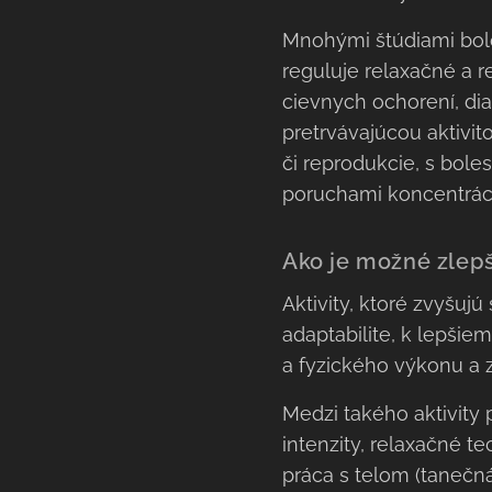
Mnohými štúdiami bolo
reguluje relaxačné a 
cievnych ochorení, dia
pretrvávajúcou aktivit
či reprodukcie, s bol
poruchami koncentrác
Ako je možné zlepš
Aktivity, ktoré zvyšujú
adaptabilite, k lepšie
a fyzického výkonu a z
Medzi takého aktivity 
intenzity, relaxačné t
práca s telom (tanečná