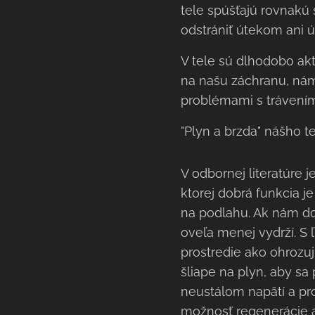
tele spúšťajú rovnakú
odstrániť útekom ani 
V tele sú dlhodobo ak
na našu záchranu, nám
problémami s trávením
"Plyn a brzda" nášho t
V odbornej literatúre
ktorej dobrá funkcia j
na podlahu. Ak nám do
oveľa menej vydrží. S
prostredie ako ohrozu
šliape na plyn, aby sa 
neustálom napätí a pr
možnosť regenerácie a 