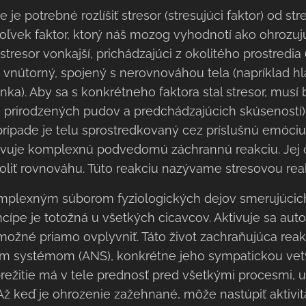
je potrebné rozlíšiť stresor (stresujúci faktor) od str
ľvek faktor, ktorý náš mozog vyhodnotí ako ohrozujú
tresor vonkajší, prichádzajúci z okolitého prostredia 
ebo vnútorný, spojený s nerovnováhou tela (napríklad hl
enka). Aby sa s konkrétneho faktora stal stresor, mus
 prirodzených pudov a predchádzajúcich skúseností
rípade je telu sprostredkovaný cez príslušnú emóciu 
ktivuje komplexnú podvedomú záchrannú reakciu. Jej 
oliť rovnováhu. Túto reakciu nazývame stresovou rea
omplexným súborom fyziologických dejov smerujúcich 
incípe je totožná u všetkých cicavcov. Aktivuje sa au
e možné priamo ovplyvniť. Táto život zachraňujúca reak
systémom (ANS), konkrétne jeho sympatickou vetv
režitie má v tele prednosť pred všetkými procesmi, u
ž keď je ohrozenie zažehnané, môže nastúpiť aktivi