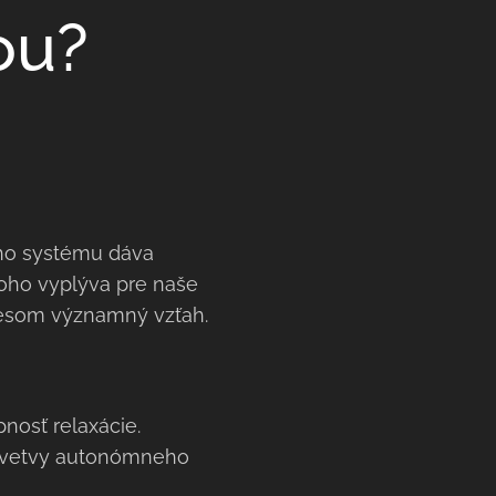
ou?
ho systému dáva
 toho vyplýva pre naše
resom významný vzťah.
pnosť relaxácie.
ej vetvy autonómneho