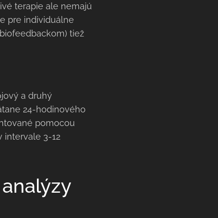
ivé terapie ale nemajú
je pre individuálne
 biofeedbackom) tiež
jový a druhý
vrátane 24-hodinového
ezentované pomocou
 intervale 3-12
 analýzy