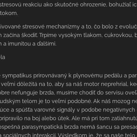
 stresovú reakciu ako skutočné ohrozenie, bohužiaľ i
útokom.
tivované stresové mechanizmy a to, čo bolo z evolu
 začína škodiť. Trpíme vysokým tlakom, cukrovkou, b
 a imunitou a ďalšími.
ela
 je sympatikus prirovnávaný k plynovému pedálu a pa
e veľmi dôležitá na to, aby sa náš motor neprehrial, k
bre nefunguje brzda, musíme chodiť do servisu oveľa
 ľudským telom je to veľmi podobné. Ak náš mozog 
júce a spúšťa varovné signály v podobe negatívnych e
pripravilo na boj alebo útek. Ale má pri tom zatiahnut
ospešná parasympatická brzda nemá šancu sa presadi
sociálnych interakcií. Výsledkom je, že sa naše telo 