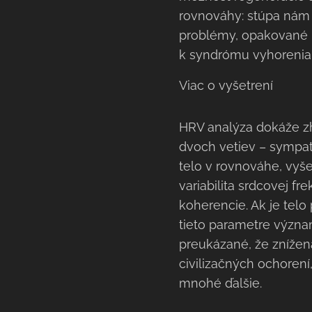
rovnováhy: stúpa nám t
problémy, opakované i
k syndrómu vyhorenia
Viac o vyšetrení
HRV analýza dokáže z
dvoch vetiev – sympati
telo v rovnováhe, vyš
variabilita srdcovej f
koherencie. Ak je tel
tieto parametre význ
preukázané, že znížen
civilizačných ochorení
mnohé ďalšie.