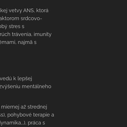
kej vetvy ANS, ktorá
 faktorom srdcovo-
obý stres s
rúch trávenia, imunity
lémami, najmä s
 vedú k lepšej
 k zvýšeniu mentálneho
 miernej až strednej
ss), pohybové terapie a
namika,..), práca s