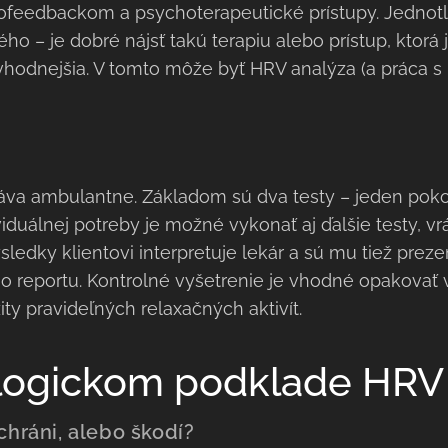
iofeedbackom a psychoterapeutické prístupy. Jednotl
ho – je dobré nájsť takú terapiu alebo prístup, ktorá 
jvhodnejšia. V tomto môže byť HRV analýza (a práca s
áva ambulantne. Základom sú dva testy – jeden poko
viduálnej potreby je možné vykonať aj ďalšie testy, 
sledky klientovi interpretuje lekár a sú mu tiež pr
 reportu. Kontrolné vyšetrenie je vhodné opakovať v
ty pravideľných relaxačných aktivít.
ologickom podklade HRV
chráni, alebo škodí?