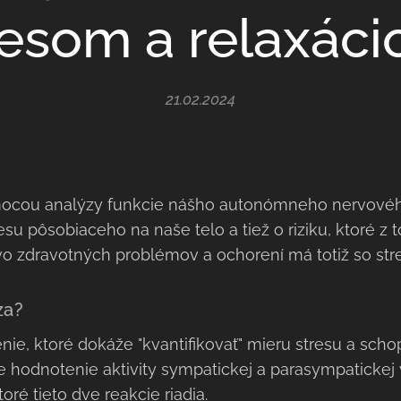
resom a relaxáci
21.02.2024
ocou analýzy funkcie nášho autonómneho nervové
esu pôsobiaceho na naše telo a tiež o riziku, ktoré z
vo zdravotných problémov a ochorení má totiž so st
za?
nie, ktoré dokáže "kvantifikovať" mieru stresu a scho
je hodnotenie aktivity sympatickej a parasympatick
ré tieto dve reakcie riadia.