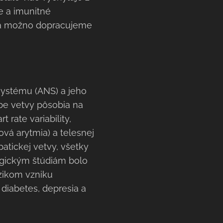
e a imunitné
 sa možno dopracujeme
systému (ANS) a jeho
obe vetvy pôsobia na
rate variability,
ová arytmia) a telesnej
tickej vetvy, všetky
ogickým štúdiám bolo
zikom vzniku
 diabetes, depresia a