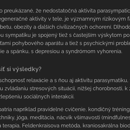
 preukázané, že nedostatočná aktivita parasympatic
regeneračné aktivity v tele, je významným rizikovým
betu, obezity a ďalších civilizačných ochorení. Dlhod
ou sympatiku je spojený tiež s častejším výskytom po
esťami pohybového aparátu a tiež s psychickými prob
ie a spánku, s depresiou a syndrómom vyhorenia.
iť si výsledky?
 schopnosť relaxácie a s ňou aj aktivitu parasymatiku,
mu zvládaniu stresových situácií, nižšej chorobnosti,
lepšeniu sociálnych interakcií.
patria napríklad pravidelné cvičenie, kondičný tréning
echniky, jóga, meditácia, nácvik všímavosti (mindfulne
 terapia, Feldenkraisova metóda, kraniosakrálna biody