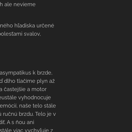
ch ale nevieme
čného hľadiska určené
olesťami svalov,
rasympatikus k brzde,
eď dlho tlačíme plyn až
 častejšie a motor
neustále vyhodnocuje
mócií, naše telo stále
ú ručnú brzdu. Telo je v
ť. A s ňou ani
stále viac vychyľuje z