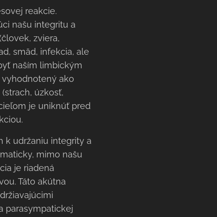
esovej reakcie.
ci našu integritu a
(človek, zviera,
ad, smäd, infekcia, ale
í byť naším limbickým
) vyhodnotený ako
(strach, úzkosť,
cieľom je uniknúť pred
kciou.
k udržaniu integrity a
tomaticky, mimo našu
cia je riadená
ou. Táto akútna
držiavajúcimi
ta parasympatickej