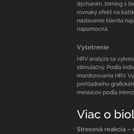
dýchaním, tréning s b
rovnaký efekt na každé
nastavenie klienta na
nápomocná.
Vyšetrenie
HRV analýza sa vykon
stimulačný. Podľa indi
monitorovania HRV. Vý
prehľadného grafického
mesiacov podľa intenzi
Viac o bi
Stresová reakcia – 