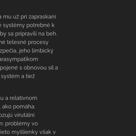
ia mu už pri zapraskaní
é systémy potrebné k
by sa pripravili na beh.
tné telesné procesy
zpečia, jeho limbický
parasympatikom
spojené s obnovou síl a
 systém a tiež
ku a relatívnom
í, ako pomáha.
zujú virutálni
ím: problémy vo
Tieto myšlienky však v