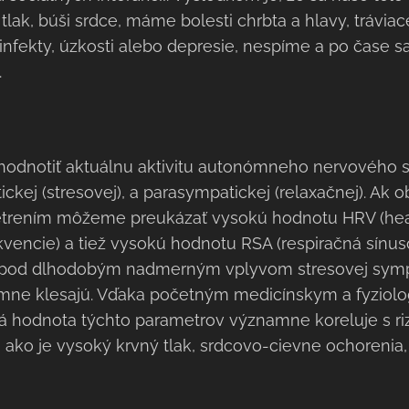
lak, búši srdce, máme bolesti chrbta a hlavy, tráviac
nfekty, úzkosti alebo depresie, nespíme a po čase
.
hodnotiť aktuálnu aktivitu autonómneho nervového 
ckej (stresovej), a parasympatickej (relaxačnej). Ak 
etrením môžeme preukázať vysokú hodnotu HRV (heart 
rekvencie) a tiež vysokú hodnotu RSA (respiračná sínus
o pod dlhodobým nadmerným vplyvom stresovej sympa
amne klesajú. Vďaka početným medicínskym a fyziol
á hodnota týchto parametrov významne koreluje s ri
, ako je vysoký krvný tlak, srdcovo-cievne ochorenia,