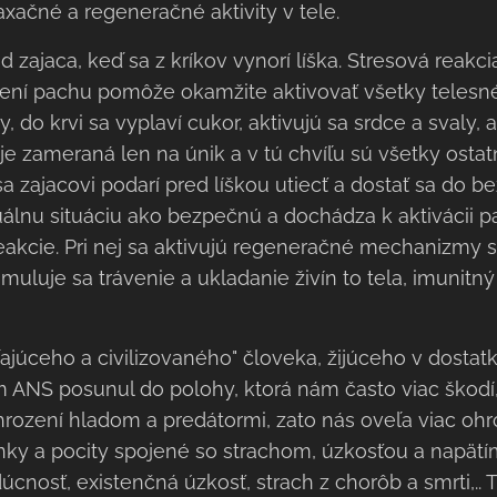
axačné a regeneračné aktivity v tele.
d zajaca, keď sa z kríkov vynorí líška. Stresová reakc
tení pachu pomôže okamžite aktivovať všetky telesn
, do krvi sa vyplaví cukor, aktivujú sa srdce a svaly, a
 je zameraná len na únik a v tú chvíľu sú všetky osta
 zajacovi podarí pred líškou utiecť a dostať sa do be
álnu situáciu ako bezpečnú a dochádza k aktivácii 
eakcie. Pri nej sa aktivujú regeneračné mechanizmy 
muluje sa trávenie a ukladanie živín to tela, imunitný
júceho a civilizovaného" človeka, žijúceho v dostat
m ANS posunul do polohy, ktorá nám často viac škod
ození hladom a predátormi, zato nás oveľa viac ohro
enky a pocity spojené so strachom, úzkosťou a napät
úcnosť, existenčná úzkosť, strach z chorôb a smrti,.. 