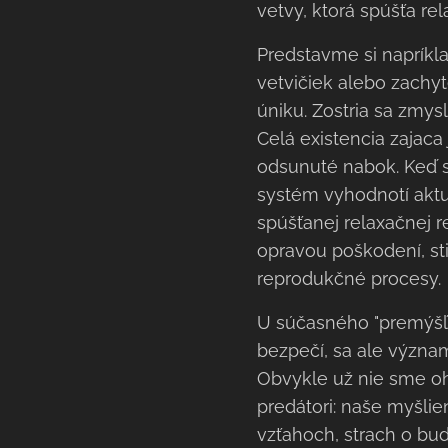
vetvy, ktorá spúšťa rel
Predstavme si napríkla
vetvičiek alebo zachy
úniku. Zostria sa zmysly
Celá existencia zajaca
odsunuté nabok. Keď sa
systém vyhodnotí aktu
spúšťanej relaxačnej r
opravou poškodení, sti
reprodukčné procesy.
U súčasného "premýšľa
bezpečí, sa ale význa
Obvykle už nie sme ohr
predátori: naše myšli
vzťahoch, strach o bud