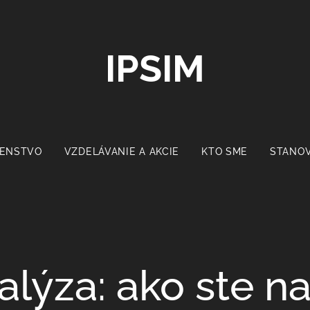
IPSIM
ENSTVO
VZDELÁVANIE A AKCIE
KTO SME
STANOV
lýza: ako ste n