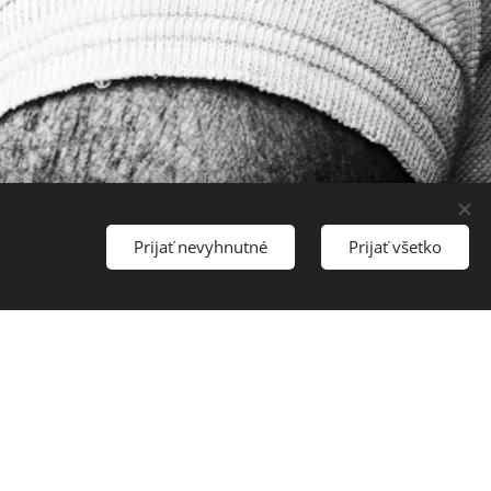
Prijať nevyhnutné
Prijať všetko
a psychofyziológie,