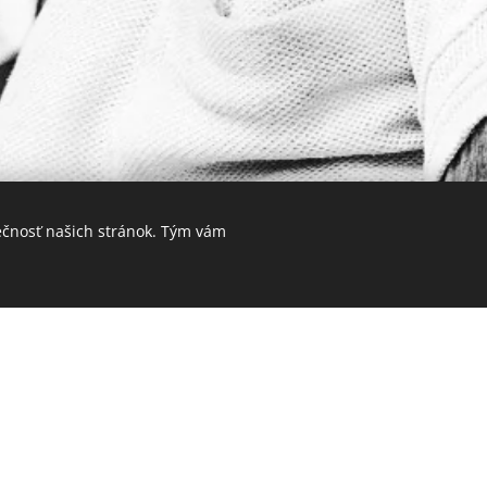
ečnosť našich stránok. Tým vám
ť pohľad medicíny, nový pohľad na medicínu z hľadisk