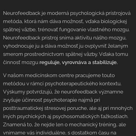
Neurofeedback je moderná psychologická prístrojová
metóda, ktorá nám dáva možnosť, vďaka biologickej
spätnej väzbe, trénovať fungovanie vlastného mozgu.
Neurofeedback prístroj sníma aktivitu nášho mozgu,
vyhodnocuje ju a dáva možnosť ju ovplyvniť želaným
smerom prostredníctvom spätnej väzby. Vďaka tomu
činnosť mozgu
reguluje, vyrovnáva a stabilizuje.
V našom medicínskom centre pracujeme touto
metódou v rámci psychoterapeutického kontextu.
Výskumy potvrdzujú, že neurofeedback významne
zvyšuje účinnosť psychoterapie najmä pri
posttraumatickej stresovej poruche, ale aj pri mnohých
iných psychických aj psychosomatických ťažkostiach.
Znamená to, že nejde len o mechanický tréning, ale
vnímame vás individuálne, s dostatkom času na