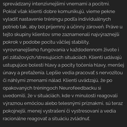
sprevádzaný intenzívnejšími vnemami a pocitmi.
Pokiaľ však klienti dobre komunikujú, vieme pekne
vyladiť nastavenie tréningu podľa individuálnych
potrieb tak, aby bol príjemný a účinný zároveň. Práve u
tejto skupiny klientov sme zaznamenali najvýraznejší
pokrok v podobe pocitu väčšej stability,
vyrovnanejšieho fungovania v každodennom živote i
pri záťažových/stresujúcich situáciách. Klienti udávajú
ustupujúce bolesti hlavy a pocity točenia hlavy, menšej
únavy a preťaženia. Lepšie vedia pracovať s nervozitou
či náhlymi zmenami nálad. Klienti uvádzajú, že po
opakovaných tréningoch Neurofeedbacku si
uvedomili, že v situáciách, kde v minulosti reagovali
výraznou emóciou alebo telesnými príznakmi, sú teraz
pokojnejší, menej vystrašení či vystresovaní a vedia
racionálne reagovať a situáciu zvládnuť.