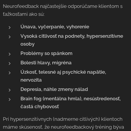
Neurofeedback najčastejšie odporúčame klientom s
ťažkosťami ako sú:
Únava, vyčerpanie, vyhorenie
Vysoká citlivosť na podnety, hypersenzitívne
osoby
Problémy so spánkom
Bolesti hlavy, migréna
Úzkosť, telesné aj psychické napätie,
nervozita
Depresia, náhle zmeny nálad
Brain fog (mentálna hmla), nesústredenosť,
častá chybovosť
Pri hypersenzitívnych (nadmerne citlivých) klientoch
máme skúsenosť, že neurofeedbackový tréning býva