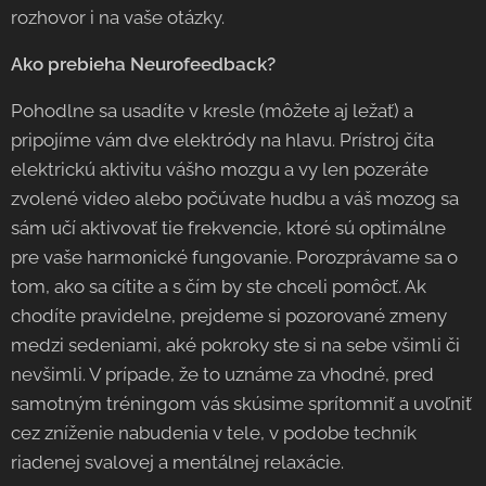
rozhovor i na vaše otázky.
Ako prebieha Neurofeedback?
Pohodlne sa usadíte v kresle (môžete aj ležať) a
pripojíme vám dve elektródy na hlavu. Prístroj číta
elektrickú aktivitu vášho mozgu a vy len pozeráte
zvolené video alebo počúvate hudbu a váš mozog sa
sám učí aktivovať tie frekvencie, ktoré sú optimálne
pre vaše harmonické fungovanie. Porozprávame sa o
tom, ako sa cítite a s čím by ste chceli pomôcť. Ak
chodíte pravidelne, prejdeme si pozorované zmeny
medzi sedeniami, aké pokroky ste si na sebe všimli či
nevšimli. V prípade, že to uznáme za vhodné, pred
samotným tréningom vás skúsime sprítomniť a uvoľniť
cez zníženie nabudenia v tele, v podobe techník
riadenej svalovej a mentálnej relaxácie.